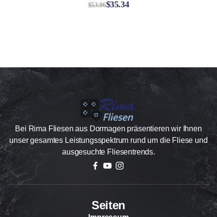
$
35.34
Bewerte
$
53.96
t mit
4.20
von 5
Bei Rima Fliesen aus Dormagen präsentieren wir Ihnen
unser gesamtes Leistungsspektrum rund um die Fliese und
ausgesuchte Fliesentrends.
Seiten