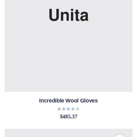
Incredible Wool Gloves
$
485.37
Bewerte
t mit
4.00
von 5