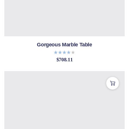
Gorgeous Marble Table
$
708.11
Bewerte
t mit
4.00
von 5