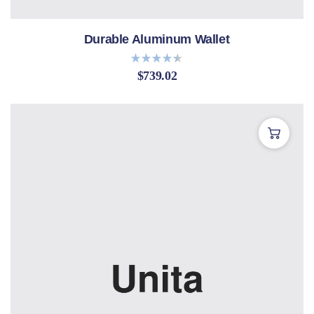
Durable Aluminum Wallet
$
739.02
Bewertet
mit
4.40
von 5