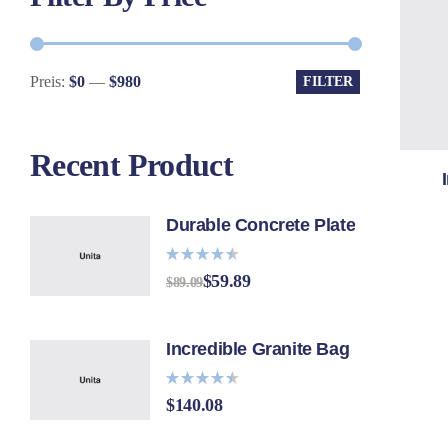
Preis:
$0
—
$980
FILTER
Recent Product
Durable Concrete Plate
Bewertet
$
59.89
$
89.09
mit
4.40
von 5
Incredible Granite Bag
Bewertet
$
140.08
mit
4.40
von 5