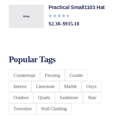
Practical Small1103 Hat
Bewertet
$
2.38
–
$
935.18
mit
4.40
von 5
Popular Tags
Countertops
Flooring
Granite
Interior
Limestone
Marble
Onyx
Outdoor
Quartz
Sandstone
Slate
Travertine
Wall Cladding