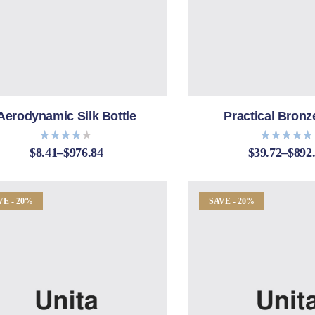
Aerodynamic Silk Bottle
Practical Bronz
$
8.41
–
$
976.84
$
39.72
–
$
892
Bewerte
Bewertet
t mit
mit
4.80
4.20
von 5
von 5
VE - 20%
SAVE - 20%