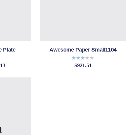
e Plate
Awesome Paper Small1104
.13
$
921.51
Bewer
tet
mit
3.20
von 5