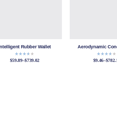
Intelligent Rubber Wallet
Aerodynamic Conc
$
59.89
–
$
739.02
$
9.46
–
$
782.
Bewert
Bewert
et mit
et mit
3.60
3.60
von 5
von 5