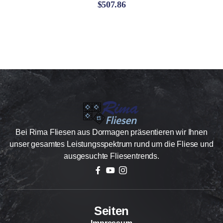
$
507.86
Bewertet
mit
4.60
von 5
Bei Rima Fliesen aus Dormagen präsentieren wir Ihnen
unser gesamtes Leistungsspektrum rund um die Fliese und
ausgesuchte Fliesentrends.
Seiten