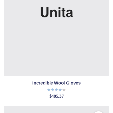
Incredible Wool Gloves
$
485.37
Bewerte
t mit
4.00
von 5