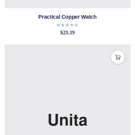
Practical Copper Watch
$
23.19
Bewerte
t mit
4.00
von 5