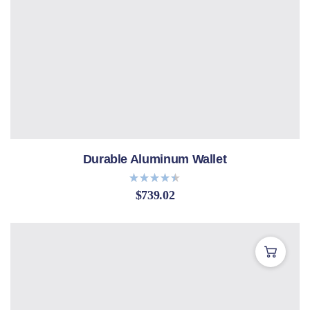
Durable Aluminum Wallet
$
739.02
Bewertet
mit
4.40
von 5