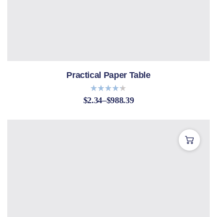
Practical Paper Table
$
2.34
–
$
988.39
Bewerte
t mit
4.20
von 5