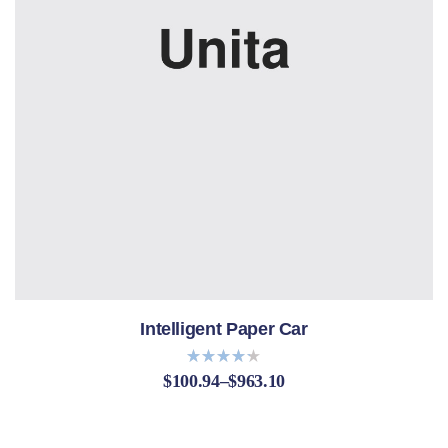
Intelligent Paper Car
$
100.94
–
$
963.10
Bewerte
t mit
4.20
von 5