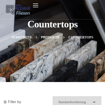
Countertops
STARTSEITE
PRODUKTE
COUNTERTOPS
Filter by