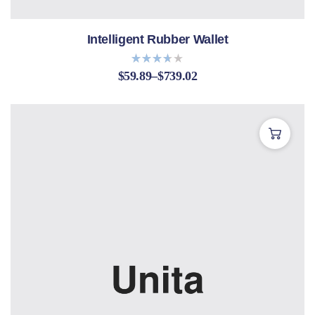
Intelligent Rubber Wallet
$
59.89
–
$
739.02
Bewert
et mit
3.60
von 5