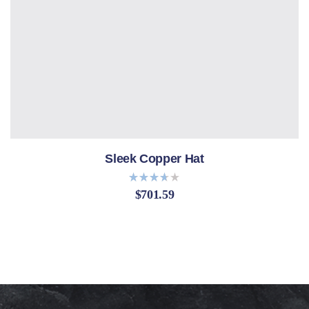
Sleek Copper Hat
$
701.59
Bewert
et mit
3.60
von 5