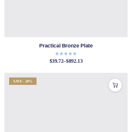
Practical Bronze Plate
$
39.72
–
$
892.13
Bewertet
mit
4.80
von 5
SAVE - 20%