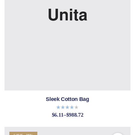
Sleek Cotton Bag
$
6.11
–
$
988.72
Bewerte
t mit
4.00
von 5